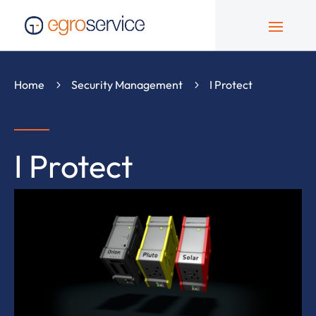
Home
Security Management
I Protect
5
5
I Protect