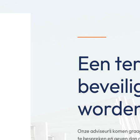
Een ter
beveil
worde
Onze adviseurs komen graag 
te bespreken en geven dan oo