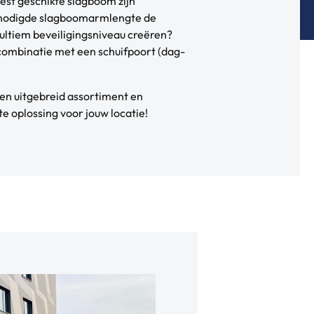
est geschikte slagboom zijn
nodigde slagboomarmlengte de
 ultiem beveiligingsniveau creëren?
combinatie met een schuifpoort (dag-
en uitgebreid assortiment en
te oplossing voor jouw locatie!