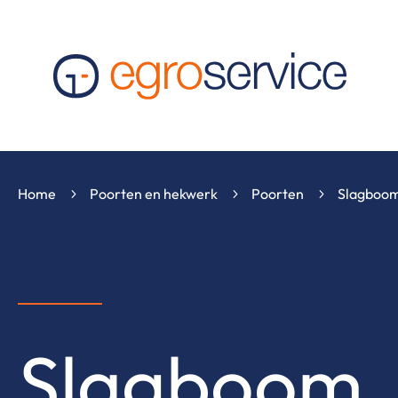
Home
Poorten en hekwerk
Poorten
Slagboo
5
5
5
Slagboom