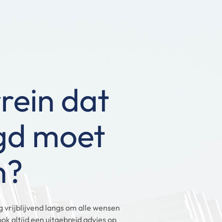
rein dat
igd moet
n?
vrijblijvend langs om alle wensen
k altijd een uitgebreid advies op